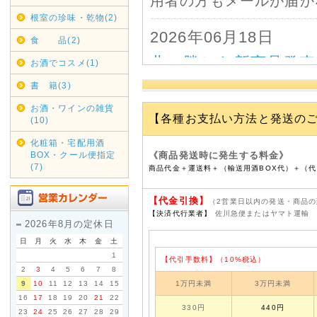
用者の方もメールが届か
根室の珍味・乾物(2)
2026年06月18日
食 品(2)
北の勝から新商品発
お酒でコスメ(1)
7月6日に北の勝から「
書 籍(3)
昨年の「鳳」次ぐ本格辛
お酒・ワインの雑貨
【各種お支払い方法と発送の
(10)
熟成された旨味と、日本
化粧箱・宅配用酒
ぜひ北の勝ファンの皆様
BOX・クール便指定
《商品発送時に発生する料金》
(7)
商品代金＋運送料＋（輸送用酒BOX代）＋（
1800mlと720ml
す。
【
代金引換】
（2営業日以内の発送・商品
【決済代行業者】
佐川急便またはヤマト運輸
2026年8月の定休日
2026年06月13日
日
月
火
水
木
金
土
発送作業休止のお知ら
1
【代引手数料】（10%税込）
2
3
4
5
6
7
8
6月14日15日は担当者
9
10
11
12
13
14
15
1万円未満
3万円未満
16
17
18
19
20
21
22
ご迷惑をおかけいたしま
330円
440円
23
24
25
26
27
28
29