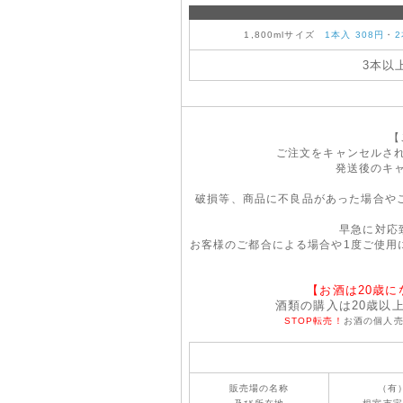
1,800mlサイズ
1本入 308円
・
2
3本以
【
ご注文をキャンセルさ
発送後のキ
破損等、商品に不良品があった場合や
早急に対応
お客様のご都合による場合や1度ご使用
【お酒は20歳
酒類の購入は20歳以
STOP転売！
お酒の個人
販売場の名称
（有