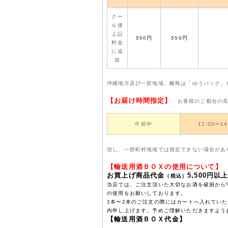
12月4日に北の勝大吟
クー
ご予約承っておりますが
ル便
上記
す。
550円
550円
料金
に追
加
2024年03月11日
送料改定のお知らせ。
沖縄地方及び一部地域、離島は「ゆうパック」
契約運送業者の輸送コス
【お届け時間指定】
お客様のご都合の良
たり各地110円(税込
午前中
12:00〜14
苦しいですが何卒ご理解
但し、一部町村地域では指定できない場合があ
【輸送用酒ＢＯＸの使用について】
お買上げ商品代金
5,500円
（税込）
当店では、ご注文頂いた大切なお酒を破損から
の使用をお願いしております。
1本〜2本のご注文の際にはカートへ入れてい
内申し上げます。予めご理解いただきますよう
【輸送用酒ＢＯＸ代金】