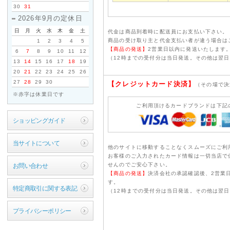
す。
30
31
2026年9月の定休日
日
月
火
水
木
金
土
2026年06月05日
代金は商品到着時に配送員にお支払い下さい。
商品の受け取り主と代金支払い者が違う場合は
1
2
3
4
5
【商品の発送】
2営業日以内に発送いたします
北の勝「冷用酒」発売
6
7
8
9
10
11
12
（12時までの受付分は当日発送。その他は翌
13
14
15
16
17
18
19
6月11日に毎年初夏に
20
21
22
23
24
25
26
27
28
29
30
【
クレジットカード決済】
ただいまご予約受付して
（その場で決
※赤字は休業日です
ご利用頂けるカードブランドは下記
2025年01月12日
ショッピングガイド
【重 要】北の勝「
当サイトについて
他のサイトに移動することなくスムーズにご利
いつも当店をご利用いた
お客様のご入力されたカード情報は一切当店で
例年発売日が決定後、会
せんのでご安心下さい。
お問い合わせ
【商品の発送】
決済会社の承認確認後、2営業
が、本年より廃止させて
す。
特定商取引に関する表記
（12時までの受付分は当日発送。その他は翌
理由としては、メール配
プライバシーポリシー
ることが非常に困難なた