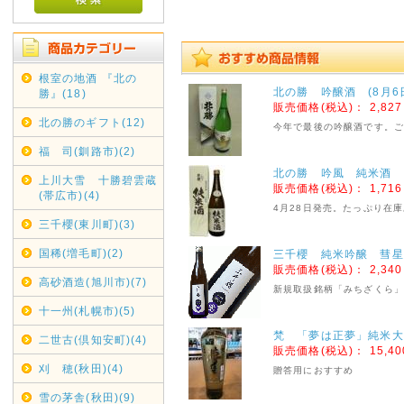
根室の地酒 『北の
北の勝 吟醸酒 (8月6
勝』(18)
販売価格(税込)：
2,82
北の勝のギフト(12)
今年で最後の吟醸酒です。
福 司(釧路市)(2)
北の勝 吟風 純米酒 72
上川大雪 十勝碧雲蔵
販売価格(税込)：
1,71
(帯広市)(4)
4月28日発売。たっぷり在
三千櫻(東川町)(3)
国稀(増毛町)(2)
三千櫻 純米吟醸 彗星
販売価格(税込)：
2,34
高砂酒造(旭川市)(7)
新規取扱銘柄「みちざくら
十一州(札幌市)(5)
梵 「夢は正夢」純米大
二世古(倶知安町)(4)
販売価格(税込)：
15,4
刈 穂(秋田)(4)
贈答用におすすめ
雪の茅舎(秋田)(9)