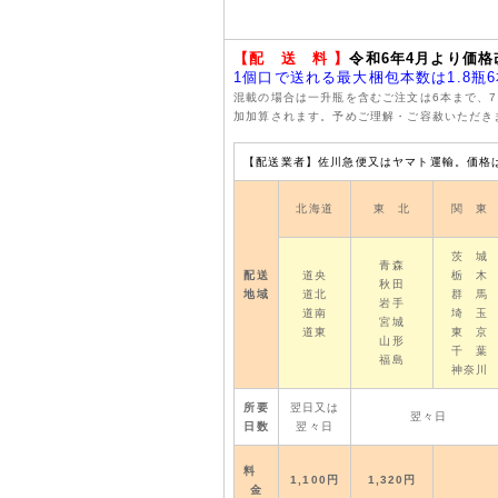
ご案内としては発売日決
すすめ商品の一番上に掲
【配 送 料 】
令和6年4月より価
いただきチェックしてい
1個口で送れる最大梱包本数は1.8瓶6本
混載の場合は一升瓶を含むご注文は6本まで、
ませんがご理解のほどよ
加加算されます。予めご理解・ご容赦いただき
2024年12月23日
【配送業者】佐川急便又はヤマト運輸。価格は
年末年始営業のお知ら
北海道
東 北
関 東
いつも当店をご利用いた
茨 城
青森
実店舗は31日まで営業
配送
道央
栃 木
秋田
地域
道北
群 馬
つきましては30日まで
岩手
道南
埼 玉
宮城
道東
東 京
年始営業は4日からとな
山形
千 葉
福島
神奈川
何卒ご理解いただきます
所要
翌日又は
翌々日
日数
翌々日
2024年11月25日
北の勝「大吟醸」発売
料
1,100円
1,320円
金