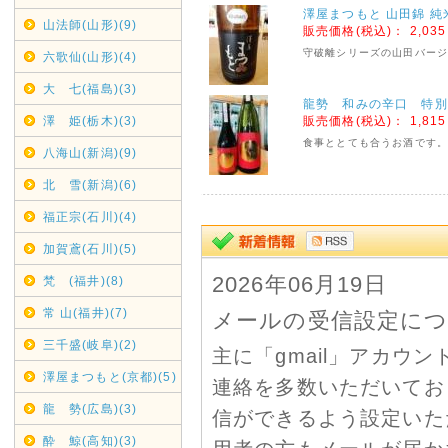
澤屋まつもと 山田錦 純
山法師(山形)(9)
販売価格(税込)：
2,03
守破離シリーズの山田バー
六歌仙(山形)(4)
大 七(福島)(3)
龍勢 和みの辛口 特別
澤 姫(栃木)(3)
販売価格(税込)：
1,81
食事ととても合うお酒です
八海山(新潟)(9)
北 雪(新潟)(6)
福正宗(石川)(4)
加賀鳶(石川)(5)
2026年06月19日
梵 (福井)(8)
常 山(福井)(7)
メールの受信設定に
三千盛(岐阜)(2)
主に「gmail」アカ
澤屋まつもと(京都)(5)
連絡を多数いただいておりま
龍 勢(広島)(3)
信ができるよう設定いた
酔 鯨(高知)(3)